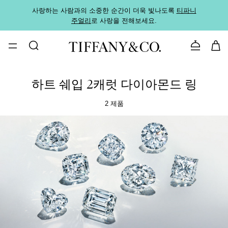
사랑하는 사람과의 소중한 순간이 더욱 빛나도록
티파니
가까운
주얼리
로 사랑을 전해보세요.
로
문의하기
하트 쉐입 2캐럿 다이아몬드 링
2 제품