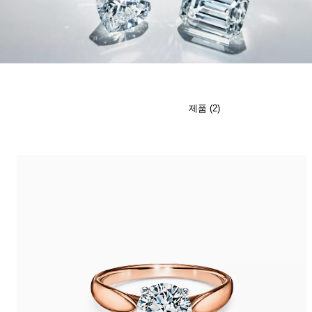
티파니 식스틴 스톤
티파니™ 세팅
티파니 다이아몬드 전문가와의
상담을 예약
하
제품 (2)