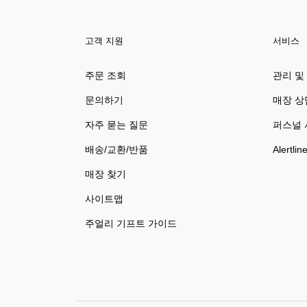
고객 지원
서비스
주문 조회
관리 및
문의하기
매장 상
자주 묻는 질문
퍼스널
배송/교환/반품
Alertlin
매장 찾기
사이트맵
주얼리 기프트 가이드