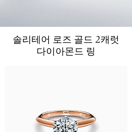
티파니 트루™
티파니 포에버
솔리테어 로즈 골드 2캐럿
거나
티파니 다이아몬드 가이드
를 확인해보세요
다이아몬드 링