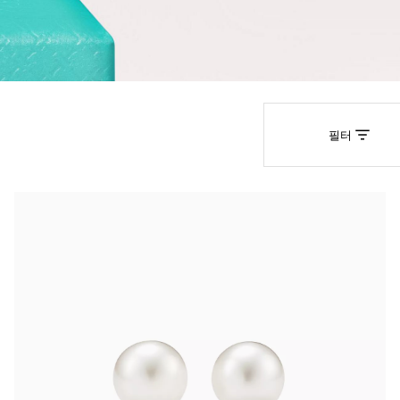
티파니 트루™
티파니 포에버
거나
티파니 다이아몬드 가이드
를 확인해보세요
필터