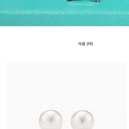
티파니 식스틴 스톤
티파니™ 세팅
티파니 다이아몬드 전문가와의
상담을 예약
하
제품 (56)