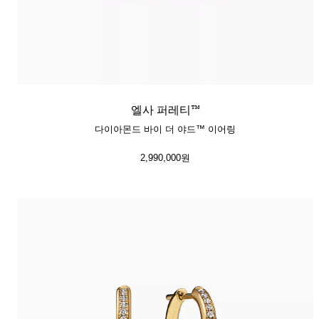
​​​엘사 퍼레티™
다이아몬드 바이 더 야드™ 이어링
2,990,000원