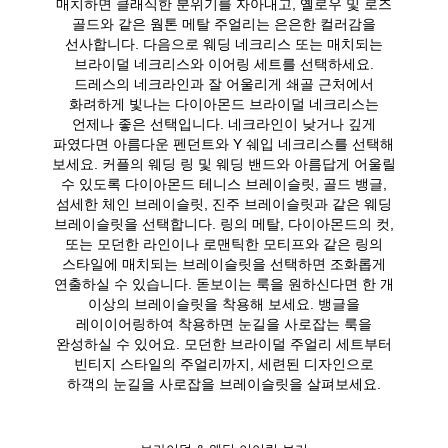
매치하면 클래식한 분위기를 자아내고, 옐로우 및 로즈
골드와 같은 웜톤 메탈 주얼리는 은은한 컬러감을
선사합니다. 다음으로 웨딩 네크리스 또는 매치되는
브라이덜 네크리스와 이어링 세트를 선택하세요.
드레스의 네크라인과 잘 어울리게 쇄골 근처에서
화려하게 빛나는 다이아몬드 브라이덜 네크리스는
언제나 좋은 선택입니다. 네크라인이 낮거나 깊게
파였다면 아름다운 펜던트와 Y 쉐입 네크리스를 선택해
보세요. 커플의 웨딩 링 및 웨딩 밴드와 아름답게 어울릴
수 있도록 다이아몬드 테니스 브레이슬릿, 골드 뱅글,
섬세한 체인 브레이슬릿, 진주 브레이슬릿과 같은 웨딩
브레이슬릿을 선택합니다. 링의 메탈, 다이아몬드의 컷,
또는 모던한 라인이나 로맨틱한 모티프와 같은 링의
스타일에 매치되는 브레이슬릿을 선택하면 조화롭게
연출하실 수 있습니다. 돋보이는 룩을 원하신다면 한 개
이상의 브레이슬릿을 착용해 보세요. 뱅글을
레이이어링하여 착용하면 눈길을 사로잡는 룩을
완성하실 수 있어요. 모던한 브라이덜 주얼리 세트부터
빈티지 스타일의 주얼리까지, 세련된 디자인으로
하객의 눈길을 사로잡을 브레이슬릿을 살펴보세요.