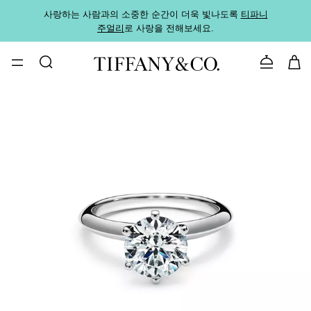
사랑하는 사람과의 소중한 순간이 더욱 빛나도록
티파니
가까운
주얼리
로 사랑을 전해보세요.
로
문의하기