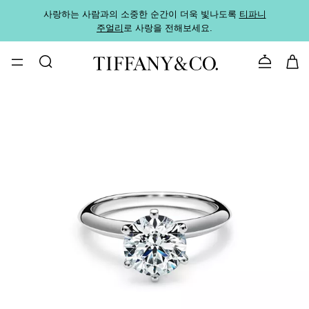
사랑하는 사람과의 소중한 순간이 더욱 빛나도록
티파니
가까운
주얼리
로 사랑을 전해보세요.
로
문의하기