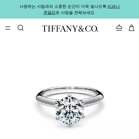
사랑하는 사람과의 소중한 순간이 더욱 빛나도록
티파니
가까운
주얼리
로 사랑을 전해보세요.
로
문의하기