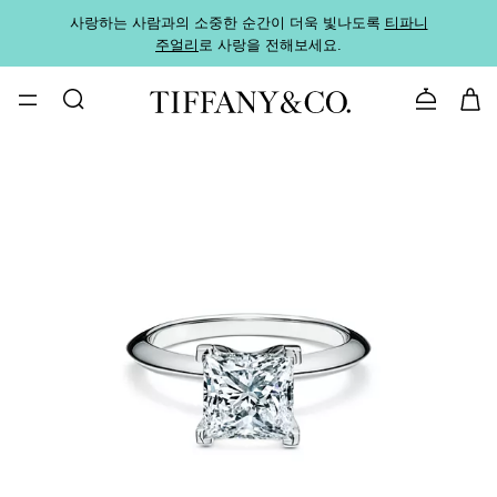
사랑하는 사람과의 소중한 순간이 더욱 빛나도록
티파니
가까운
주얼리
로 사랑을 전해보세요.
로
문의하기