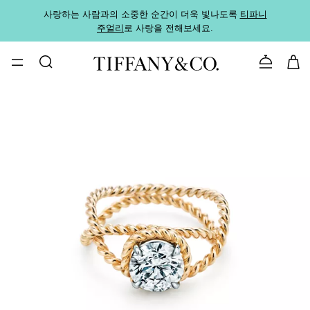
사랑하는 사람과의 소중한 순간이 더욱 빛나도록
티파니
가까운
주얼리
로 사랑을 전해보세요.
로
문의하기