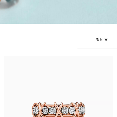
티파니 트루™
티파니 포에버
거나
티파니 다이아몬드 가이드
를 확인해보세요
필터