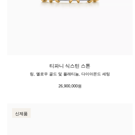
티파니 식스틴 스톤
링, 옐로우 골드 및 플래티늄, 다이아몬드 세팅
26,900,000원
신제품