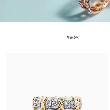
티파니 식스틴 스톤
티파니™ 세팅
티파니 다이아몬드 전문가와의
상담을 예약
하
제품 (92)