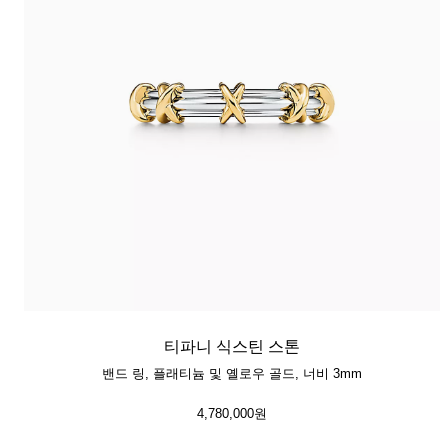
티파니 식스틴 스톤
밴드 링, 플래티늄 및 옐로우 골드, 너비 3mm
4,780,000원