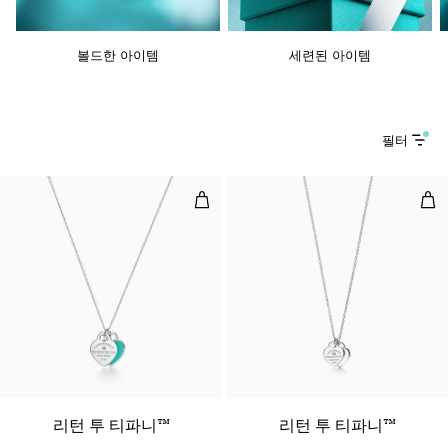
볼드한 아이템
세련된 아이템
필터
블루 더블 하트 태그 펜던트, 실버에 
하트
리턴 투 티파니™
리턴 투 티파니™