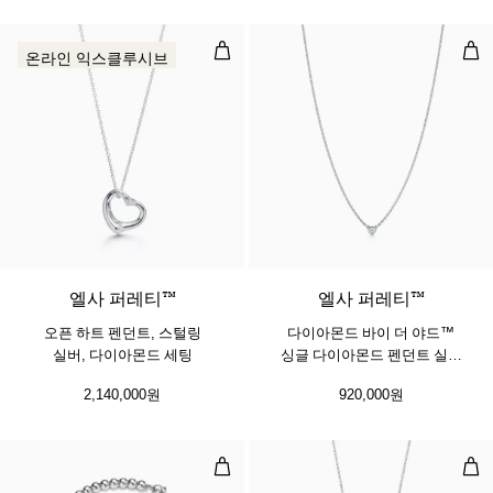
오픈 하트 펜던트, 스털링 실버, 다
다이
온라인 익스클루시브
엘사 퍼레티™
엘사 퍼레티™
오픈 하트 펜던트, 스털링
다이아몬드 바이 더 야드™
실버, 다이아몬드 세팅
싱글 다이아몬드 펜던트 실버
소재
2,140,000원
920,000원
비드 브레이슬릿, 실버, 다이아몬드 세
하트