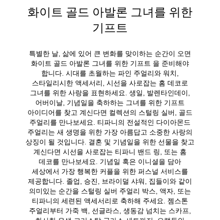
화이트 골드 아발론 그녀를 위한
기프트
특별한 날, 삶에 있어 큰 변화를 맞이하는 순간이 오면
화이트 골드 아발론 그녀를 위한 기프트 을 준비해야
합니다. 시대를 초월하는 파인 주얼리와 워치,
스타일리시한 액세서리, 시선을 사로잡는 홈 데코로
그녀를 위한 사랑을 표현하세요. 생일, 발렌타인데이,
어버이날, 기념일을 축하하는 그녀를 위한 기프트
아이디어를 찾고 계신다면 컬렉션의 스털링 실버, 골드
주얼리를 만나보세요. 티파니의 전설적인 다이아몬드
주얼리는 새 생명을 위한 가장 아름답고 소중한 사랑의
상징이 될 것입니다. 결혼 및 기념일을 위한 선물을 찾고
계신다면 시선을 사로잡는 티파니 밴드 링, 또는 홈
데코를 만나보세요. 기념일 혹은 이니셜을 담아
세상에서 가장 행복한 커플을 위한 퍼스널 서비스를
제공합니다. 졸업, 승진, 브라이덜 샤워, 집들이와 같이
의미있는 순간을 스털링 실버 주얼리 박스, 액자, 또는
티파니의 세련된 액세서리로 축하해 주세요. 젬스톤
주얼리부터 가죽 백, 선글라스, 생동감 넘치는 스카프,
화사한 유색 크리스탈 글라스 세트까지, 오랫동안