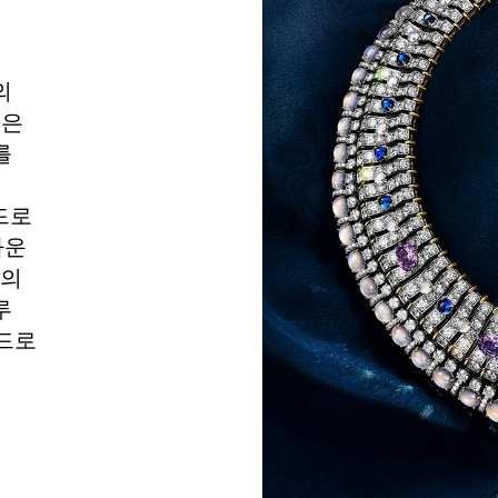
티파니 트루™
티파니 포에버
의
인은
를
거나
티파니 다이아몬드 가이드
를 확인해보세요
드로
다운
상의
루
몬드로