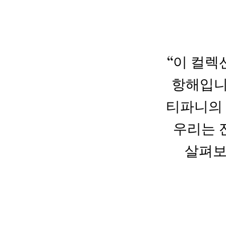
“이 컬렉
항해입니
티파니의 
우리는 
살펴보