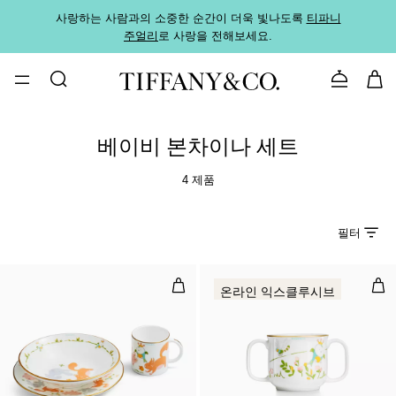
사랑하는 사람과의 소중한 순간이 더욱 빛나도록
티파니
가까운
주얼리
로 사랑을 전해보세요.
로
문의하기
베이비 본차이나 세트
4 제품
필터
랜드 애니멀 베이비 디쉬 세트, 본차이
랜드
온라인 익스클루시브