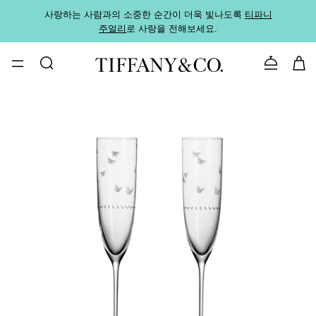
사랑하는 사람과의 소중한 순간이 더욱 빛나도록
티파니
가까운
주얼리
로 사랑을 전해보세요.
로
문의하기