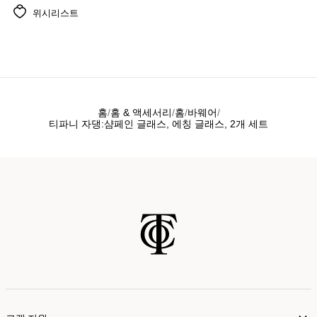
위시리스트
홈
홈 & 액세서리
홈
바웨어
티파니 자댕:샴페인 글래스, 에칭 글래스, 2개 세트