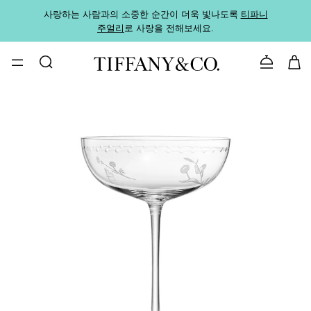
사랑하는 사람과의 소중한 순간이 더욱 빛나도록
티파니
가까운
주얼리
로 사랑을 전해보세요.
로
문의하기