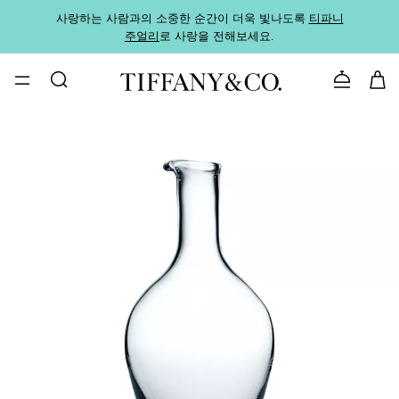
사랑하는 사람과의 소중한 순간이 더욱 빛나도록
티파니
가까운
주얼리
로 사랑을 전해보세요.
로
문의하기