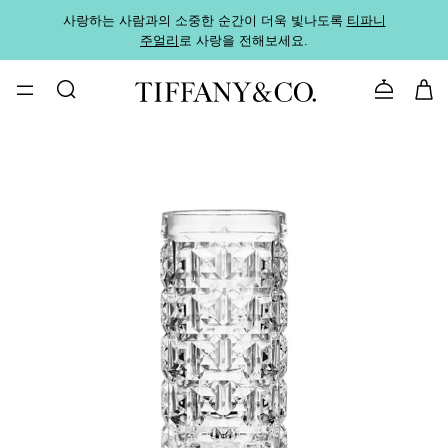
사랑하는 사람과의 소중한 순간이 더욱 빛나도록
티파니
가까운
주얼리
로 사랑을 전해보세요.
로
문의하기