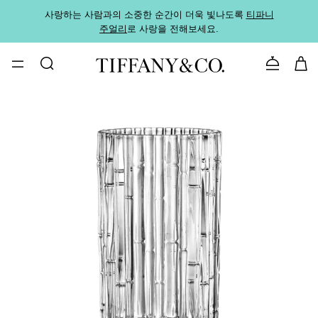
사랑하는 사람과의 소중한 순간이 더욱 빛나도록
티파니
가까운
주얼리
로 사랑을 전해보세요.
로
문의하기