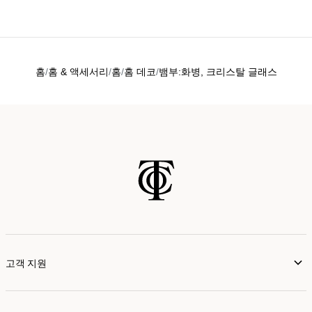
홈
홈 & 액세서리
홈
홈 데코
뱀부:화병, 크리스탈 글래스
고객 지원