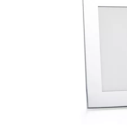
티파니 트루™
티파니 포에버
거나
티파니 다이아몬드 가이드
를 확인해보세요