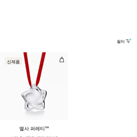
필터
스타 오너먼트, 레드 리본에 스털링 
신제품
3 색상
엘사 퍼레티™