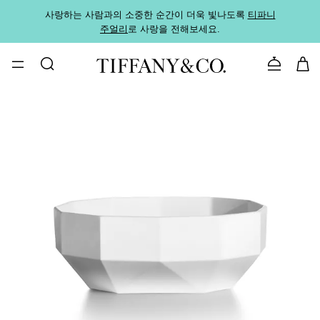
사랑하는 사람과의 소중한 순간이 더욱 빛나도록
티파니
가까운
주얼리
로 사랑을 전해보세요.
로
문의하기