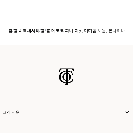
홈
홈 & 액세서리
홈
홈 데코
티파니 패싯:미디엄 보울, 본차이나
고객 지원