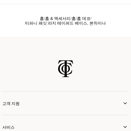
홈
홈 & 액세서리
홈
홈 데코
티파니 패싯:라지 테이퍼드 베이스, 본차이나
고객 지원
서비스