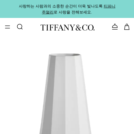
사랑하는 사람과의 소중한 순간이 더욱 빛나도록
티파니
가까운
주얼리
로 사랑을 전해보세요.
로
문의하기