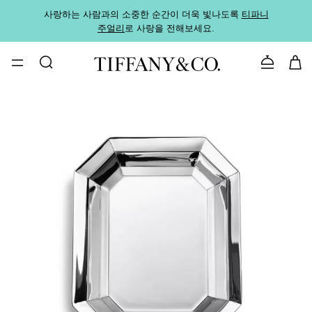
사랑하는 사람과의 소중한 순간이 더욱 빛나도록
티파니
가까운
주얼리
로 사랑을 전해보세요.
로
문의하기