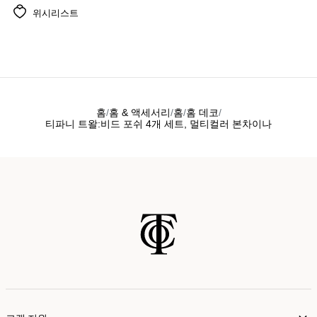
위시리스트
홈
홈 & 액세서리
홈
홈 데코
티파니 트왈:비드 포쉬 4개 세트, 멀티컬러 본차이나