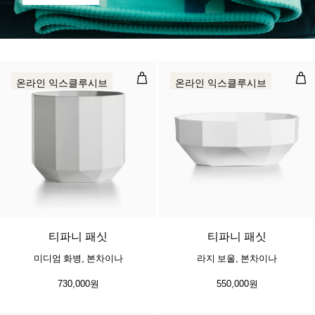
미디엄 화병, 본차이나
라지
온라인 익스클루시브
온라인 익스클루시브
티파니 패싯
티파니 패싯
미디엄 화병, 본차이나
라지 보울, 본차이나
730,000원
550,000원