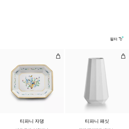
필터
비드 포쉬, 본차이나
라지
2 색상
티파니 자댕
티파니 패싯