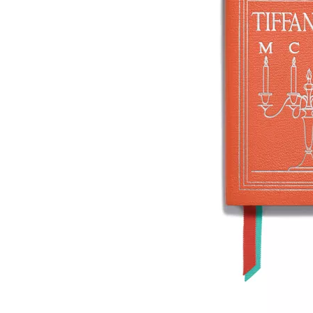
티파니 트루™
티파니 포에버
거나
티파니 다이아몬드 가이드
를 확인해보세요