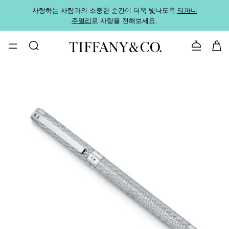
사랑하는 사람과의 소중한 순간이 더욱 빛나도록
티파니
가까운
주얼리
로 사랑을 전해보세요.
로
문의하기