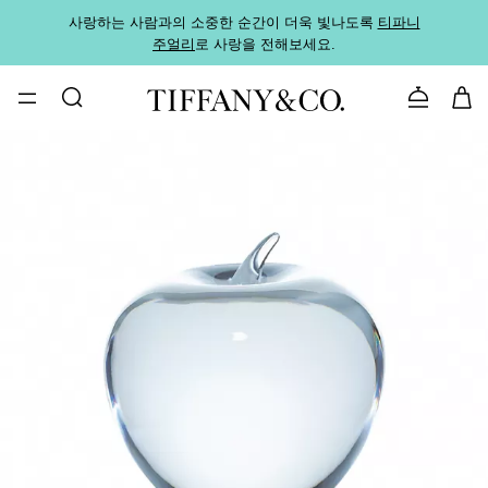
사랑하는 사람과의 소중한 순간이 더욱 빛나도록
티파니
가까운
주얼리
로 사랑을 전해보세요.
로
문의하기