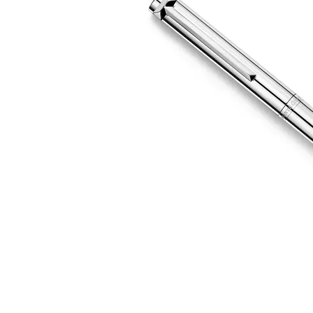
티파니 트루™
티파니 포에버
거나
티파니 다이아몬드 가이드
를 확인해보세요