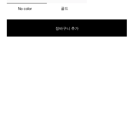
선택됨
골드
No color
티파니 식스틴 스톤
티파니™ 세팅
장바구니 추가
티파니 다이아몬드 전문가와의
상담을 예약
하