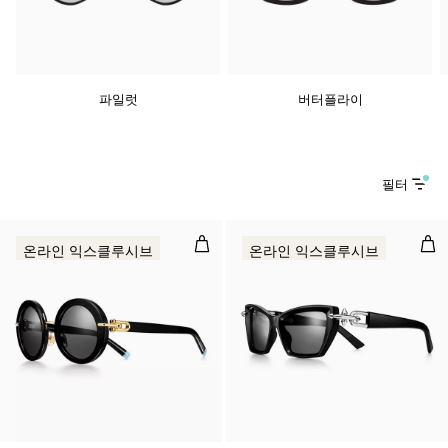
파일럿
버터플라이
필터
선글라스 블랙 아세테이트 소재에 다
스피
온라인 익스클루시브
온라인 익스클루시브