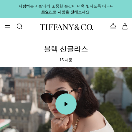
사랑하는 사람과의 소중한 순간이 더욱 빛나도록
티파니
가까운
주얼리
로 사랑을 전해보세요.
로
문의하기
블랙 선글라스
15 제품
00:09 / 00:15