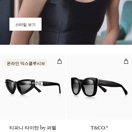
스타일 보기
다운타운 선글라스, 블랙 아세테이트
선글
온라인 익스클루시브
티파니 타이탄 by 퍼렐
T&CO.®