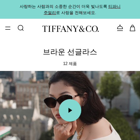
사랑하는 사람과의 소중한 순간이 더욱 빛나도록
티파니
가까운
주얼리
로 사랑을 전해보세요.
로
문의하기
브라운 선글라스
12 제품
00:09 / 00:15