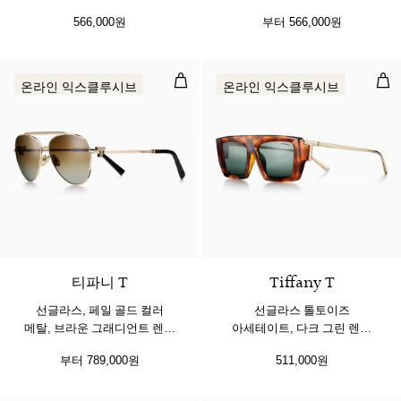
브라운 렌즈 세팅
브라운 렌즈 세팅
566,000원
부터
566,000원
선글라스, 페일 골드 컬러 메탈, 브
선글
온라인 익스클루시브
온라인 익스클루시브
5 색상
티파니 T
Tiffany T
선글라스, 페일 골드 컬러
선글라스 톨토이즈
메탈, 브라운 그래디언트 렌즈
아세테이트, 다크 그린 렌즈
세팅
세팅
부터
789,000원
511,000원