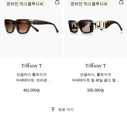
선글라스 톨토이즈 아세테이트, 브라
선글
온라인 익스클루시브
온라인 익스클루시브
5 색상
Tiffany T
Tiffany T
선글라스 톨토이즈
선글라스, 톨토이즈
아세테이트, 브라운
아세테이트 및 페일 골드 컬러
그래디언트 렌즈 세팅
메탈, 브라운 렌즈 세팅
481,000원
505,000원
위로 가기