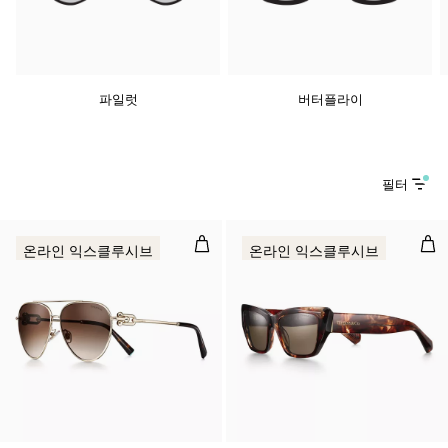
파일럿
버터플라이
필터
선글라스 페일 골드 컬러 메탈 소재에
선글
온라인 익스클루시브
온라인 익스클루시브
3 색상