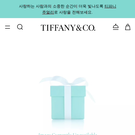
사랑하는 사람과의 소중한 순간이 더욱 빛나도록
티파니
가까운
주얼리
로 사랑을 전해보세요.
로
문의하기