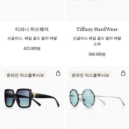
2 색상
티파니 하드웨어
Tiffany HardWear
선글라스, 페일 골드 컬러 메탈
선글라스 페일 골드 컬러 메탈
소재
423,000원
569,000원
선글라스 블랙 아세테이트, 티파니 
실버
온라인 익스클루시브
온라인 익스클루시브
2 색상