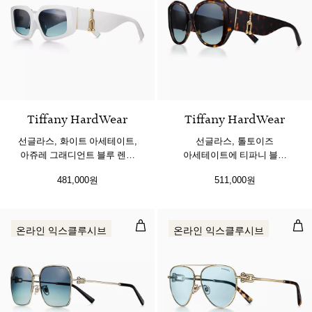
2 색상
Tiffany HardWear
Tiffany HardWear
선글라스, 화이트 아세테이트,
선글라스, 톨토이즈
아쥬레 그래디언트 블루 렌즈
아세테이트에 티파니 블루
세팅
렌즈 세팅
481,000원
511,000원
선글라스, 페일 골드 컬러 메탈
선글
온라인 익스클루시브
온라인 익스클루시브