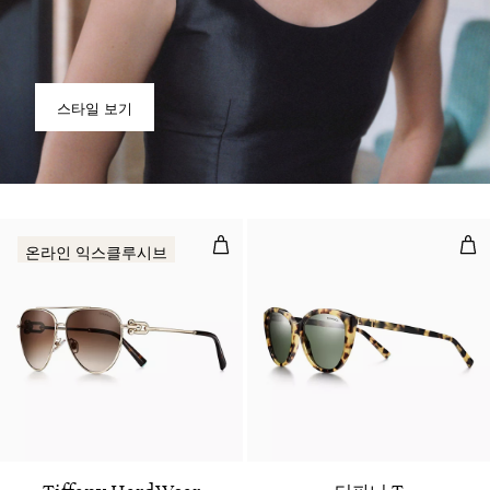
스타일 보기
선글라스 페일 골드 컬러 메탈 소재에
선글
온라인 익스클루시브
3 색상