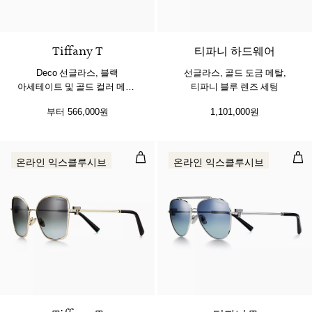
3 색상
Tiffany T
티파니 하드웨어
Deco 선글라스, 블랙
선글라스, 골드 도금 메탈,
아세테이트 및 골드 컬러 메탈,
티파니 블루 렌즈 세팅
그레이 렌즈 세팅
부터
566,000원
1,101,000원
선글라스, 페일 골드 컬러 메탈, 그
선글
온라인 익스클루시브
온라인 익스클루시브
2 색상