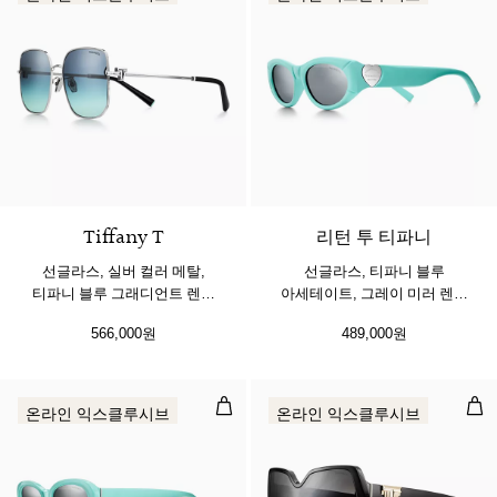
3 색상
Tiffany T
리턴 투 티파니
선글라스, 실버 컬러 메탈,
선글라스, 티파니 블루
티파니 블루 그래디언트 렌즈
아세테이트, 그레이 미러 렌즈
세팅
세팅
566,000원
489,000원
선글라스, 티파니 블루 아세테이트, 
De
온라인 익스클루시브
온라인 익스클루시브