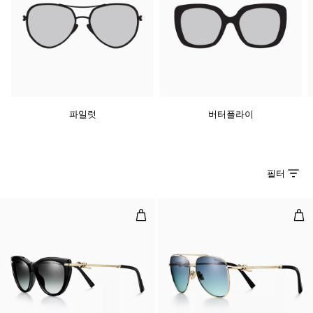
파일럿
버터플라이
필터
선글라스, 블랙 아세테이트, 그레이
선글