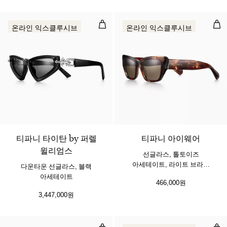
다운타운 선글라스, 블랙 아세테이트
선글
온라인 익스클루시브
온라인 익스클루시브
티파니 타이탄 by 퍼렐
티파니 아이웨어
윌리엄스
선글라스, 톨토이즈
아세테이트, 라이트 브라운
다운타운 선글라스, 블랙
렌즈 세팅
아세테이트
466,000원
3,447,000원
선글라스, 블랙 아세테이트, 편광 그
선글