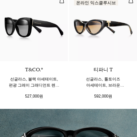
온라인 익스클루시브
T&CO.®
티파니 T
선글라스, 블랙 아세테이트,
선글라스, 톨토이즈
편광 그레이 그래디언트 렌즈
아세테이트, 브라운
세팅
그래디언트 렌즈 세팅
527,000원
592,000원