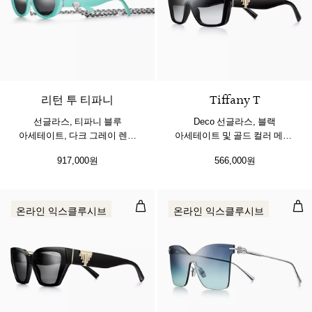
2 색상
리턴 투 티파니
Tiffany T
선글라스, 티파니 블루
Deco 선글라스, 블랙
아세테이트, 다크 그레이 렌즈
아세테이트 및 골드 컬러 메탈,
세팅
그레이 렌즈 세팅
917,000원
566,000원
Deco 선글라스, 블랙 아세테이트 및
선글
온라인 익스클루시브
온라인 익스클루시브