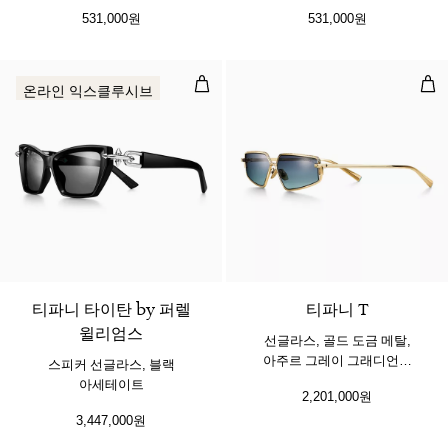
531,000원
531,000원
스피커 선글라스, 블랙 아세테이트
선글
온라인 익스클루시브
티파니 타이탄 by 퍼렐
티파니 T
윌리엄스
선글라스, 골드 도금 메탈,
아주르 그레이 그래디언트
스피커 선글라스, 블랙
렌즈
아세테이트
2,201,000원
3,447,000원