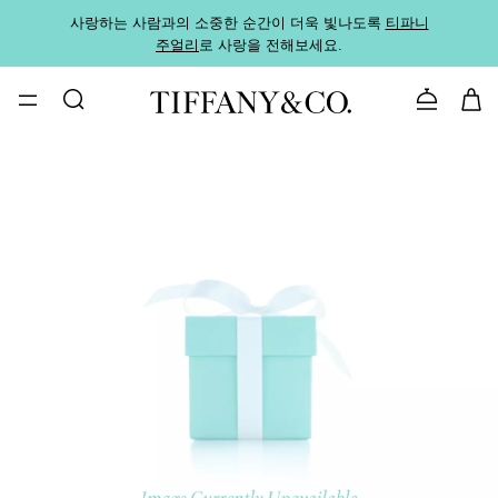
사랑하는 사람과의 소중한 순간이 더욱 빛나도록
티파니
가까운
주얼리
로 사랑을 전해보세요.
로
문의하기