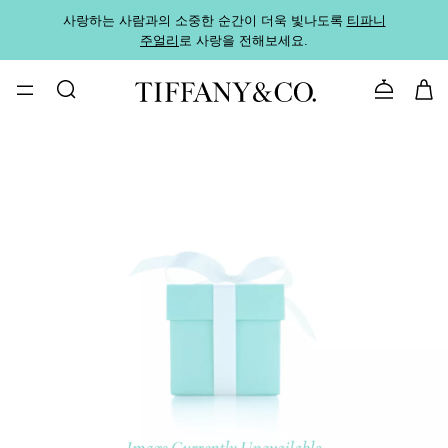
사랑하는 사람과의 소중한 순간이 더욱 빛나도록
티파니
가까운
주얼리
로 사랑을 전해보세요.
로
문의하기