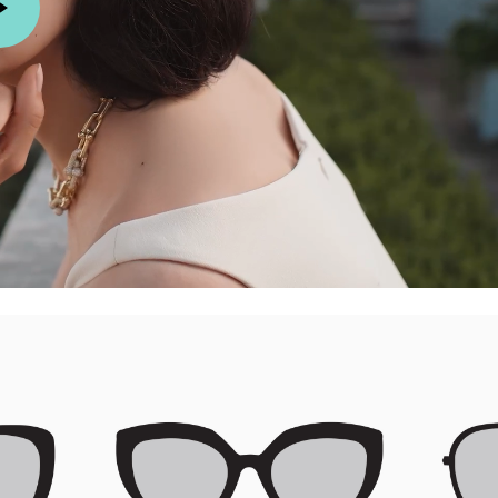
티파니 트루™
티파니 포에버
거나
티파니 다이아몬드 가이드
를 확인해보세요