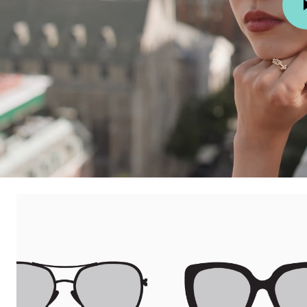
티파니 식스틴 스톤
티파니™ 세팅
티파니 다이아몬드 전문가와의
상담을 예약
하
00:09 / 00:15