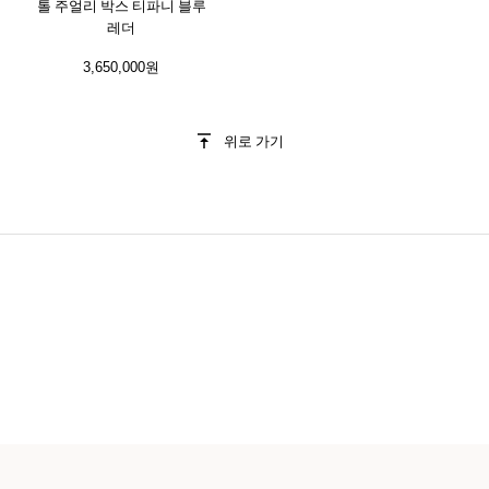
톨 주얼리 박스 티파니 블루
레더
3,650,000원
위로 가기