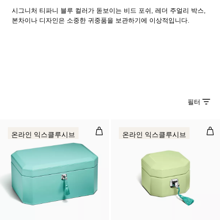
시그니처 티파니 블루 컬러가 돋보이는 비드 포쉬, 레더 주얼리 박스,
본차이나 디자인은 소중한 귀중품을 보관하기에 이상적입니다.
필터
엑스트라 라지 주얼리 박스 티파니 
스몰
온라인 익스클루시브
온라인 익스클루시브
2 색상