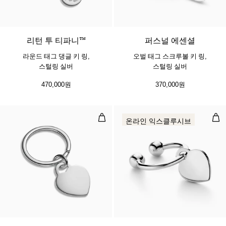
리턴 투 티파니™
퍼스널 에센셜
라운드 태그 댕글 키 링,
오벌 태그 스크루볼 키 링,
스털링 실버
스털링 실버
470,000원
370,000원
하트 태그 키 링 스털링 실버
하트
온라인 익스클루시브