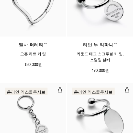
엘사 퍼레티™
리턴 투 티파니™
오픈 하트 키 링
라운드 태그 스크루볼 키 링,
스털링 실버
180,000원
470,000원
라운드 태그 댕글 키 링, 스털링 실버
오벌
온라인 익스클루시브
온라인 익스클루시브