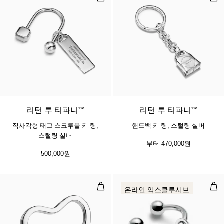
리턴 투 티파니™
리턴 투 티파니™
직사각형 태그 스크루볼 키 링,
핸드백 키 링, 스털링 실버
스털링 실버
부터
470,000원
500,000원
오픈 하트 키 링
라운
온라인 익스클루시브