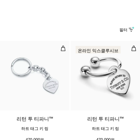
필터
하트 태그 키 링
하트
온라인 익스클루시브
리턴 투 티파니™
리턴 투 티파니™
하트 태그 키 링
하트 태그 키 링
470,000원
470,000원