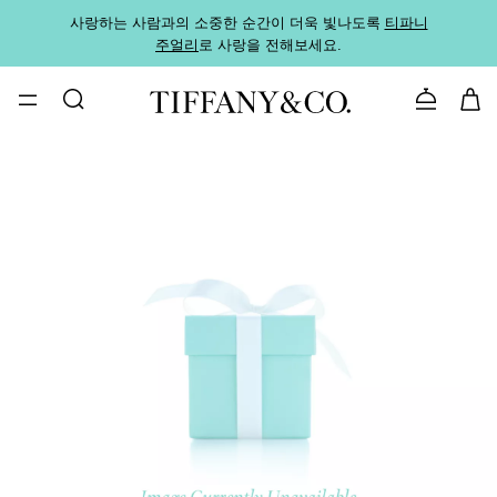
사랑하는 사람과의 소중한 순간이 더욱 빛나도록
티파니
가까운
주얼리
로 사랑을 전해보세요.
로
문의하기