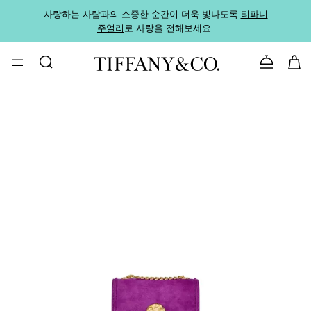
사랑하는 사람과의 소중한 순간이 더욱 빛나도록
티파니
가까운
주얼리
로 사랑을 전해보세요.
로
문의하기