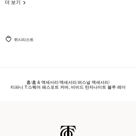
더 보기
위시리스트
홈
홈 & 액세서리
액세서리
퍼스널 액세서리
티파니 T:스퀘어 패스포트 커버, 비비드 탄자나이트 블루 레더