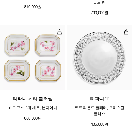
골드 림
810,000원
790,000원
비드 포쉬 4개 세트, 본차이나
트루
티파니 체리 블러썸
티파니 T
비드 포쉬 4개 세트, 본차이나
트루 라운드 플래터, 크리스탈
글래스
660,000원
435,000원