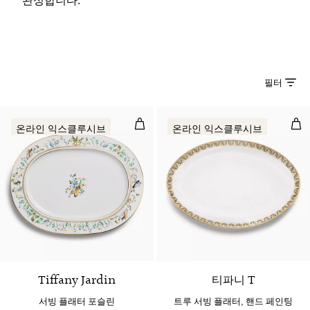
필터
서빙 플래터 포슬린
트루
온라인 익스클루시브
온라인 익스클루시브
Tiffany Jardin
티파니 T
서빙 플래터 포슬린
트루 서빙 플래터, 핸드 페인팅