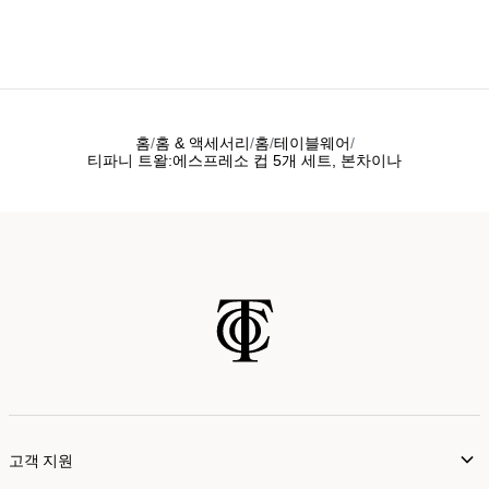
홈
홈 & 액세서리
홈
테이블웨어
티파니 트왈:에스프레소 컵 5개 세트, 본차이나
고객 지원