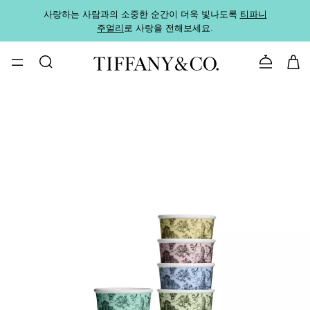
사랑하는 사람과의 소중한 순간이 더욱 빛나도록
티파니
가까운
주얼리
로 사랑을 전해보세요.
로
문의하기