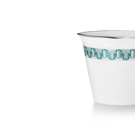
티파니 트루™
티파니 포에버
거나
티파니 다이아몬드 가이드
를 확인해보세요