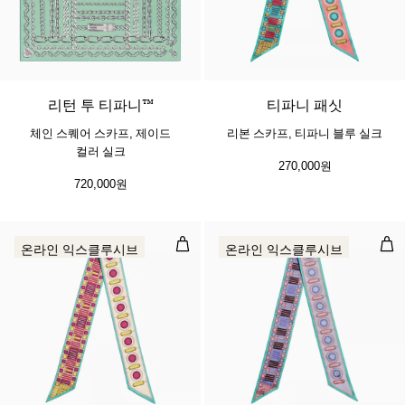
2 색상
리턴 투 티파니™
티파니 패싯
체인 스퀘어 스카프, 제이드
리본 스카프, 티파니 블루 실크
컬러 실크
270,000원
720,000원
리본 스카프, 푸시아 실크
리본
온라인 익스클루시브
온라인 익스클루시브
4 색상