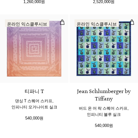
1,260,000원
2,520,000원
댄싱 T 스퀘어 스카프, 인피니티 모
버드
온라인 익스클루시브
온라인 익스클루시브
3 색상
티파니 T
Jean Schlumberger by
Tiffany
댄싱 T 스퀘어 스카프,
인피니티 모거나이트 실크
버드 온 어 락 스퀘어 스카프,
인피니티 블루 실크
540,000원
540,000원