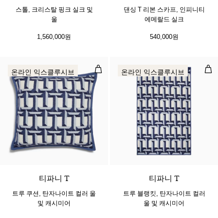
스톨, 크리스탈 핑크 실크 및
댄싱 T 리본 스카프, 인피니티
울
에메랄드 실크
1,560,000원
540,000원
트루 쿠션, 탄자나이트 컬러 울 및 
트루
온라인 익스클루시브
온라인 익스클루시브
2 색상
티파니 T
티파니 T
트루 쿠션, 탄자나이트 컬러 울
트루 블랭킷, 탄자나이트 컬러
및 캐시미어
울 및 캐시미어