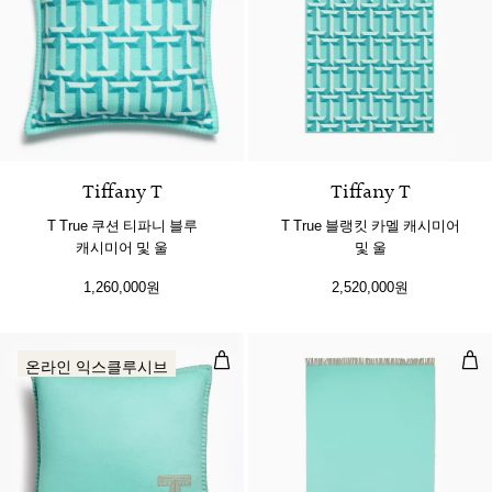
2 색상
Tiffany T
Tiffany T
T True 쿠션 티파니 블루
T True 블랭킷 카멜 캐시미어
캐시미어 및 울
및 울
1,260,000원
2,520,000원
쿠션, 티파니 블루 및 카멜 브라운 캐
블랭
온라인 익스클루시브