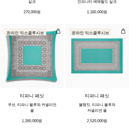
실크
인피니티 에메랄드 실크
270,000원
1,160,000원
쿠션, 티파니 블루와 커넬리언 울
블랭
온라인 익스클루시브
온라인 익스클루시브
티파니 패싯
티파니 패싯
쿠션, 티파니 블루와 커넬리언
블랭킷, 티파니 블루와
울
커넬리언 울
1,260,000원
2,520,000원