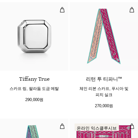
스카프 링, 팔라듐 도금 메탈
체인
2 색상
Tiffany True
리턴 투 티파니™
스카프 링, 팔라듐 도금 메탈
체인 리본 스카프, 푸시아 및
피치 실크
290,000원
270,000원
체인 리본 스카프, 제이드 및 라벤더
체인
온라인 익스클루시브