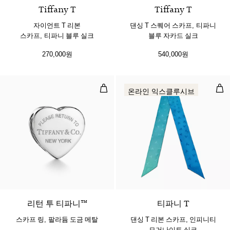
Tiffany T
Tiffany T
자이언트 T 리본
댄싱 T 스퀘어 스카프, 티파니
스카프, 티파니 블루 실크
블루 자카드 실크
270,000원
540,000원
스카프 링, 팔라듐 도금 메탈
댄싱
온라인 익스클루시브
3 색상
리턴 투 티파니™
티파니 T
스카프 링, 팔라듐 도금 메탈
댄싱 T 리본 스카프, 인피니티
모거나이트 실크