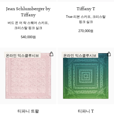
Jean Schlumberger by
Tiffany T
Tiffany
True 리본 스카프, 크리스탈
핑크 실크
버드 온 어 락 스퀘어 스카프,
크리스탈 핑크 실크
270,000원
540,000원
스톨, 크리스탈 핑크 실크 및 울
댄싱
온라인 익스클루시브
온라인 익스클루시브
2 색상
티파니 트왈
티파니 T