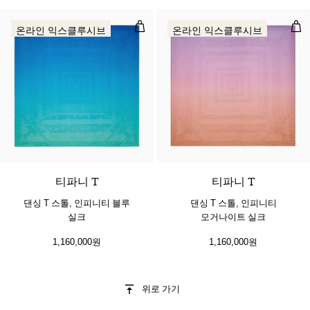
댄싱 T 스톨, 인피니티 블루 실크
댄싱
온라인 익스클루시브
온라인 익스클루시브
3 색상
티파니 T
티파니 T
댄싱 T 스톨, 인피니티 블루
댄싱 T 스톨, 인피니티
실크
모거나이트 실크
1,160,000원
1,160,000원
위로 가기