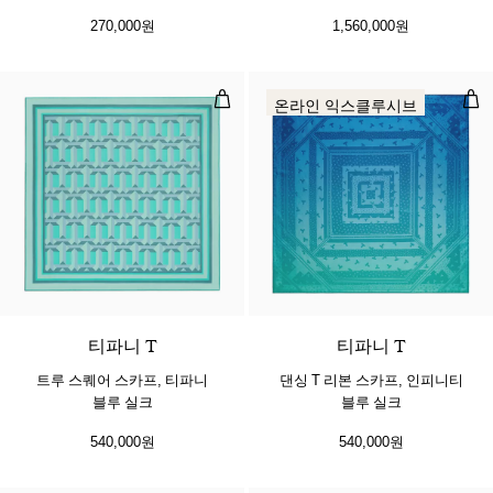
270,000원
1,560,000원
트루 스퀘어 스카프, 티파니 블루 실
댄싱
온라인 익스클루시브
3 색상
티파니 T
티파니 T
트루 스퀘어 스카프, 티파니
댄싱 T 리본 스카프, 인피니티
블루 실크
블루 실크
540,000원
540,000원