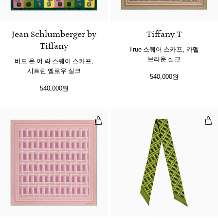
3 색상
Jean Schlumberger by
Tiffany T
Tiffany
True 스퀘어 스카프, 카멜
브라운 실크
버드 온 어 락 스퀘어 스카프,
시트린 옐로우 실크
540,000원
540,000원
True 스퀘어 스카프, 크리스탈 핑크 
Tr
3 색상