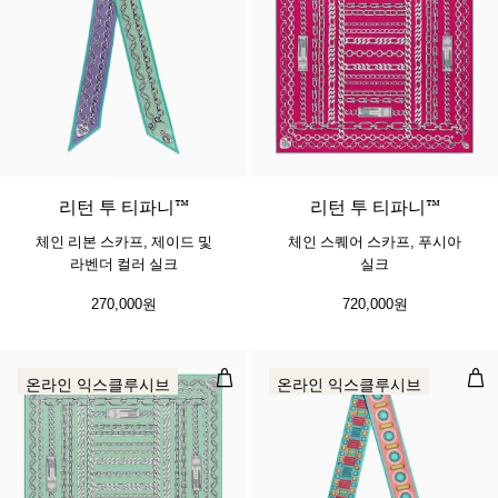
2 색상
리턴 투 티파니™
리턴 투 티파니™
체인 리본 스카프, 제이드 및
체인 스퀘어 스카프, 푸시아
라벤더 컬러 실크
실크
270,000원
720,000원
체인 스퀘어 스카프, 제이드 컬러 실
리본
온라인 익스클루시브
온라인 익스클루시브