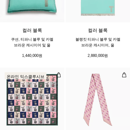
컬러 블록
컬러 블록
쿠션, 티파니 블루 및 카멜
블랭킷 티파니 블루 및 카멜
브라운 캐시미어 및 울
브라운 캐시미어, 울
1,440,000원
2,880,000원
버드 온 어 락 스퀘어 스카프, 크리스
Tr
온라인 익스클루시브
3 색상