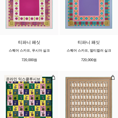
3 색상
티파니 패싯
티파니 패싯
스퀘어 스카프, 푸시아 실크
스퀘어 스카프, 멀티컬러 실크
720,000원
720,000원
버드 온 어 락 스퀘어 스카프, 시트린
Tr
온라인 익스클루시브