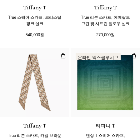
Tiffany T
Tiffany T
True 스퀘어 스카프, 크리스탈
True 리본 스카프, 에메랄드
핑크 실크
그린 및 시트린 옐로우 실크
540,000원
270,000원
True 리본 스카프, 카멜 브라운 실크
댄싱
온라인 익스클루시브
3 색상
Tiffany T
티파니 T
True 리본 스카프, 카멜 브라운
댄싱 T 스퀘어 스카프,