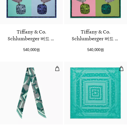
3 색상
Tiffany & Co.
Tiffany & Co.
Schlumberger 버드 온
Schlumberger 버드 온
어 락 스퀘어 스카프
어 락 스퀘어 스카프
540,000원
540,000원
인피니티 블루 실크
시트린 옐로우 실크
자이언트 T 리본 스카프, 티파니 블
댄싱