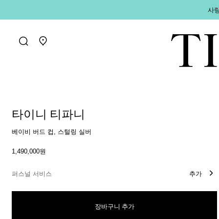
사랑
매장 찾기로 가기
타이니 티파니
베이비 버드 컵, 스털링 실버
1,490,000원
퍼스널 서비스
추가
장바구니 추가