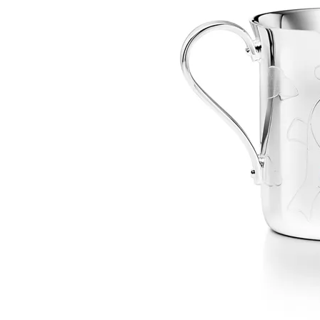
티파니 트루™
티파니 포에버
거나
티파니 다이아몬드 가이드
를 확인해보세요