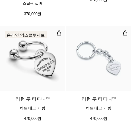
스털링 실버
370,000원
하트 태그 키 링
하트
온라인 익스클루시브
리턴 투 티파니™
리턴 투 티파니™
하트 태그 키 링
하트 태그 키 링
470,000원
470,000원