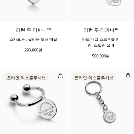
3 색상
리턴 투 티파니™
리턴 투 티파니™
스카프 링, 팔라듐 도금 메탈
하트 태그 스크루볼 키
링, 스털링 실버
290,000원
500,000원
라운드 태그 스크루볼 키 링, 스털링
라운
온라인 익스클루시브
온라인 익스클루시브