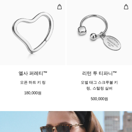
오픈 하트 키 링
오벌
엘사 퍼레티™
리턴 투 티파니™
오픈 하트 키 링
오벌 태그 스크루볼 키
링, 스털링 실버
180,000원
500,000원