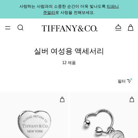
사랑하는 사람과의 소중한 순간이 더욱 빛나도록
티파니
가까운
주얼리
로 사랑을 전해보세요.
로
문의하기
실버 여성용 액세서리
12 제품
필터
스카프 링, 팔라듐 도금 메탈
하트