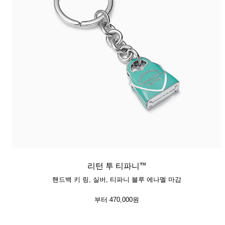
티파니 식스틴 스톤
티파니™ 세팅
티파니 다이아몬드 전문가와의
상담을 예약
하
리턴 투 티파니™
핸드백 키 링, 실버, 티파니 블루 에나멜 마감
부터
470,000원