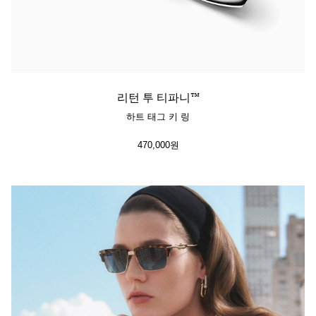
리턴 투 티파니™
하트 태그 키 링
470,000원