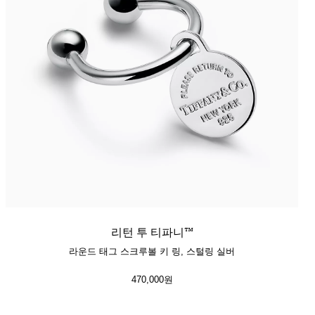
티파니 솔리스트™
완벽한 웨딩 링 선택하기
리턴 투 티파니™
라운드 태그 스크루볼 키 링, 스털링 실버
470,000원