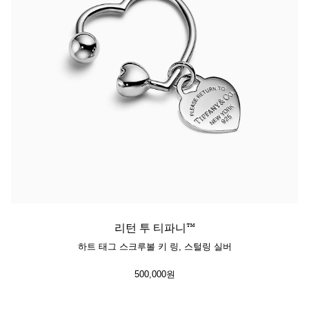
티파니 트루™
티파니 포에버
거나
티파니 다이아몬드 가이드
를 확인해보세요
리턴 투 티파니™
하트 태그 스크루볼 키 링, 스털링 실버
500,000원