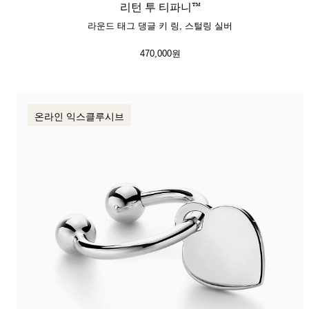
리턴 투 티파니™
라운드 태그 댕글 키 링, 스털링 실버
470,000원
온라인 익스클루시브