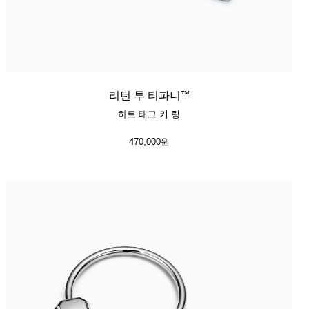
리턴 투 티파니™
하트 태그 키 링
470,000원