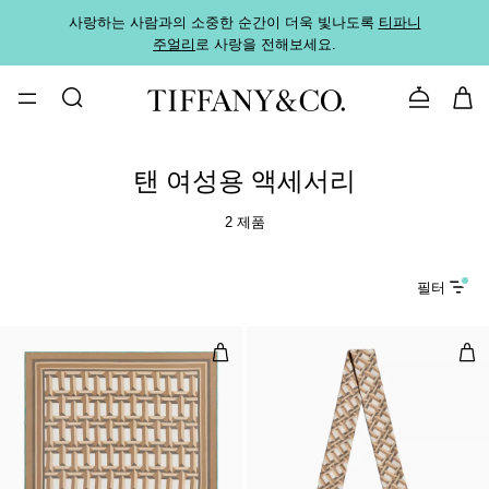
사랑하는 사람과의 소중한 순간이 더욱 빛나도록
티파니
가까운
주얼리
로 사랑을 전해보세요.
로
문의하기
탠 여성용 액세서리
2 제품
필터
True 스퀘어 스카프, 카멜 브라운 실
Tr